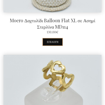
του
προϊόντος
Moero Δαχτυλίδι Balloon Flat XL σε Ασημί
Στερλίνα MD114
130,00
€
Αυτό
ΕΠΙΛΟΓΉ
το
προϊόν
έχει
πολλαπλές
παραλλαγές.
Οι
επιλογές
μπορούν
να