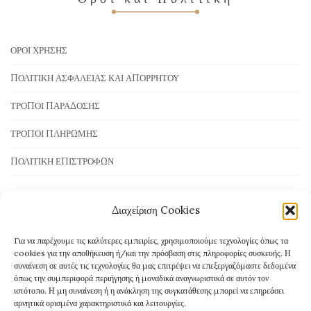
ΌΡΟΙ ΧΡΉΣΗΣ
ΠΟΛΙΤΙΚΉ ΑΣΦΆΛΕΙΑΣ ΚΑΙ ΑΠΟΡΡΉΤΟΥ
ΤΡΌΠΟΙ ΠΑΡΆΔΟΣΗΣ
ΤΡΌΠΟΙ ΠΛΗΡΩΜΉΣ
ΠΟΛΙΤΙΚΉ ΕΠΙΣΤΡΟΦΏΝ
Διαχείριση Cookies
Τρόποι Πληρωμής
Για να παρέχουμε τις καλύτερες εμπειρίες, χρησιμοποιούμε τεχνολογίες όπως τα
cookies για την αποθήκευση ή/και την πρόσβαση στις πληροφορίες συσκευής. Η
συναίνεση σε αυτές τις τεχνολογίες θα μας επιτρέψει να επεξεργαζόμαστε δεδομένα
όπως την συμπεριφορά περιήγησης ή μοναδικά αναγνωριστικά σε αυτόν τον
ιστότοπο. Η μη συναίνεση ή η ανάκληση της συγκατάθεσης μπορεί να επηρεάσει
αρνητικά ορισμένα χαρακτηριστικά και λειτουργίες.