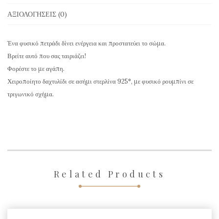
Ρουμπίνι
ΑΞΙΟΛΟΓΉΣΕΙΣ (0)
σε
τριγωνικό
Ένα φυσικό πετράδι δίνει ενέργεια και προστατεύει το σώμα.
σχήμα
Βρείτε αυτό που σας ταιριάζει!
ποσότητα
Φορέστε το με αγάπη.
Χειροποίητο δαχτυλίδι σε ασήμι στερλίνα 925°, με φυσικό ρουμπίνι σε
τριγωνικό σχήμα.
Related Products