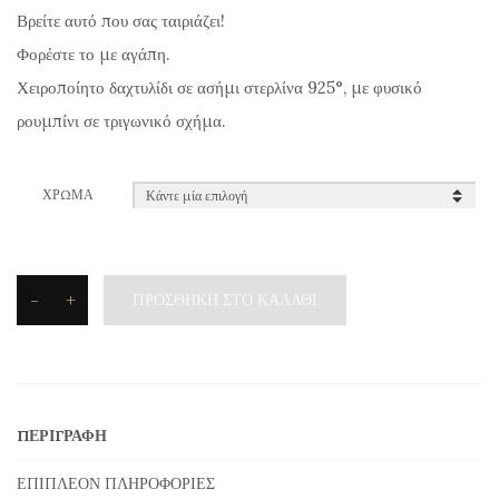
Βρείτε αυτό που σας ταιριάζει!
Φορέστε το με αγάπη.
Χειροποίητο δαχτυλίδι σε ασήμι στερλίνα 925°, με φυσικό
ρουμπίνι σε τριγωνικό σχήμα.
ΧΡΏΜΑ
-
+
ΠΡΟΣΘΉΚΗ ΣΤΟ ΚΑΛΆΘΙ
Silvetron
Δαχτυλίδι
από
Φυσικό
ΠΕΡΙΓΡΑΦΉ
Πετράδι
με
ΕΠΙΠΛΈΟΝ ΠΛΗΡΟΦΟΡΊΕΣ