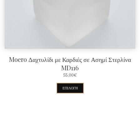
επιλεγούν
στη
σελίδα
του
προϊόντος
Moero Δαχτυλίδι με Καρδιές σε Ασημί Στερλίνα
MD116
55,00
€
Αυτό
ΕΠΙΛΟΓΉ
το
προϊόν
έχει
πολλαπλές
παραλλαγές.