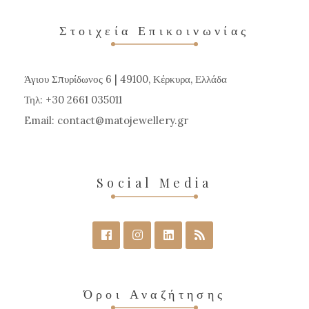
Οι
επιλογές
Στοιχεία Επικοινωνίας
μπορούν
να
Άγιου Σπυρίδωνος 6 | 49100, Κέρκυρα, Ελλάδα
επιλεγούν
Τηλ: +30 2661 035011
στη
Email:
contact
matojewellery
gr
σελίδα
του
προϊόντος
Social Media
Όροι Αναζήτησης