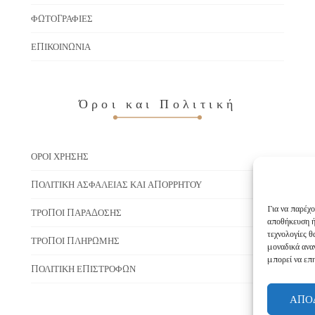
ΦΩΤΟΓΡΑΦΊΕΣ
ΕΠΙΚΟΙΝΩΝΊΑ
Όροι και Πολιτική
ΌΡΟΙ ΧΡΉΣΗΣ
ΠΟΛΙΤΙΚΉ ΑΣΦΆΛΕΙΑΣ ΚΑΙ ΑΠΟΡΡΉΤΟΥ
Για να παρέχο
ΤΡΌΠΟΙ ΠΑΡΆΔΟΣΗΣ
αποθήκευση ή
τεχνολογίες 
ΤΡΌΠΟΙ ΠΛΗΡΩΜΉΣ
μοναδικά ανα
μπορεί να επη
ΠΟΛΙΤΙΚΉ ΕΠΙΣΤΡΟΦΏΝ
ΑΠΟ