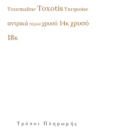
Toxotis
Tourmaline
Turquoise
χρυσό
αντρικά
χρυσό 14κ
πέρλα
18κ
Τρόποι Πληρωμής