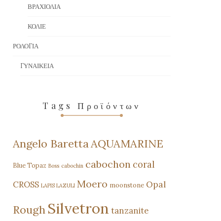
ΒΡΑΧΙΌΛΙΑ
ΚΟΛΙΈ
ΡΟΛΌΓΙΑ
ΓΥΝΑΙΚΕΊΑ
Tags Προϊόντων
Angelo Baretta
AQUAMARINE
cabochon
coral
Blue Topaz
Boss
cabochin
Moero
CROSS
Opal
moonstone
LAPIS LAZULI
Silvetron
Rough
tanzanite