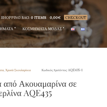
SHOPPING BAG:
0 ITEMS
0,00
€
CHECKOUT
ΗΜΑΤΑ
ΚΟΣΜΗΜΑΤΑ ΜΟΔΑΣ
ατα
,
Χρυσά Σκουλαρίκια
Κωδικός προϊόντος:
AQE435-1
α από Ακουαμαρίνα σε
ερλίνα AQE435