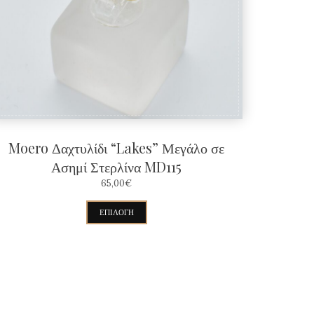
Moero Δαχτυλίδι “Lakes” Μεγάλο σε
Ασημί Στερλίνα MD115
65,00
€
Αυτό
ΕΠΙΛΟΓΉ
το
προϊόν
έχει
πολλαπλές