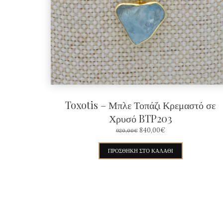
Toxotis – Μπλε Τοπάζι Κρεμαστό σε
Χρυσό BTP203
ORIGINAL
Η
840,00
€
920,00
€
PRICE
ΤΡΈΧΟΥΣΑ
WAS:
ΤΙΜΉ
ΠΡΟΣΘΉΚΗ ΣΤΟ ΚΑΛΆΘΙ
920,00€.
ΕΊΝΑΙ:
840,00€.