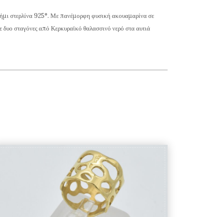
ασήμι στερλίνα 925°. Με πανέμορφη φυσική ακουαμαρίνα σε
τε δυο σταγόνες από Κερκυραϊκό θαλασσινό νερό στα αυτιά