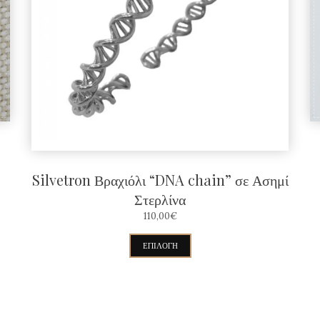
Silvetron Βραχιόλι “DNA chain” σε Ασημί
Στερλίνα
110,00
€
Αυτό
ΕΠΙΛΟΓΉ
το
προϊόν
έχει