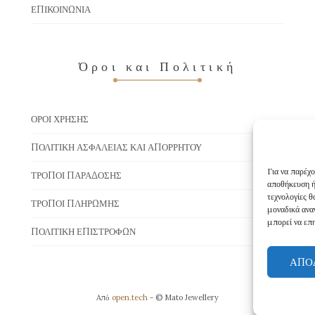
ΕΠΙΚΟΙΝΩΝΊΑ
Όροι και Πολιτική
ΌΡΟΙ ΧΡΉΣΗΣ
ΠΟΛΙΤΙΚΉ ΑΣΦΆΛΕΙΑΣ ΚΑΙ ΑΠΟΡΡΉΤΟΥ
Για να παρέχο
ΤΡΌΠΟΙ ΠΑΡΆΔΟΣΗΣ
αποθήκευση ή
τεχνολογίες 
ΤΡΌΠΟΙ ΠΛΗΡΩΜΉΣ
μοναδικά ανα
μπορεί να επη
ΠΟΛΙΤΙΚΉ ΕΠΙΣΤΡΟΦΏΝ
ΑΠΟ
Aπό
open.tech
- © Mato Jewellery