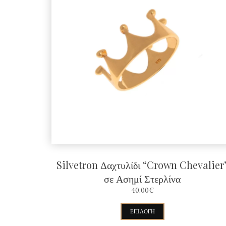
Silvetron Δαχτυλίδι “Crown Chevalier
σε Ασημί Στερλίνα
40,00
€
Αυτό
ΕΠΙΛΟΓΉ
το