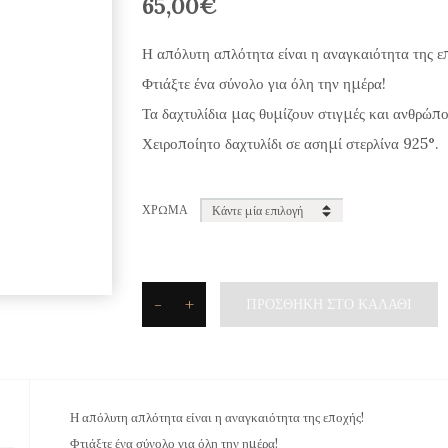
65,00
€
Η απόλυτη απλότητα είναι η αναγκαιότητα της ε
Φτιάξτε ένα σύνολο για όλη την ημέρα!
Τα δαχτυλίδια μας θυμίζουν στιγμές και ανθρώπο
Χειροποίητο δαχτυλίδι σε ασημί στερλίνα 925°.
ΧΡΏΜΑ
-
+
ΠΡΟΣΘΉΚΗ ΣΤΟ ΚΑΛΆΘΙ
Silvetron
Δαχτυλίδι
"Chain
Wide"
Η απόλυτη απλότητα είναι η αναγκαιότητα της εποχής!
σε
Φτιάξτε ένα σύνολο για όλη την ημέρα!