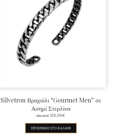
Silvetron Βραχιόλι “Gourmet Men” σε
Ασημί Στερλίνα
ORIGINAL
Η
150,00
€
180,00
€
PRICE
ΤΡΈΧΟΥΣΑ
WAS:
ΤΙΜΉ
ΠΡΟΣΘΉΚΗ ΣΤΟ ΚΑΛΆΘΙ
180,00€.
ΕΊΝΑΙ: