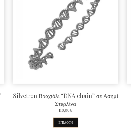
”
Silvetron Βραχιόλι “DNA chain” σε Ασημί
Στερλίνα
110,00
€
Αυτό
ΕΠΙΛΟΓΉ
το