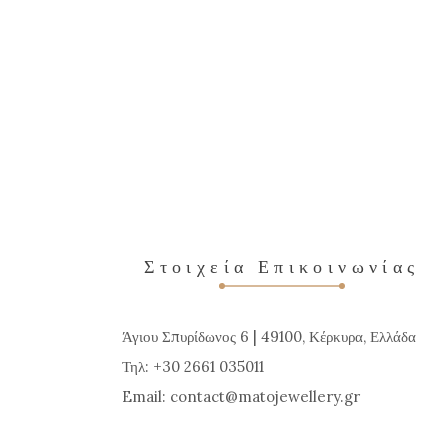
προϊόν
έχει
πολλαπλές
παραλλαγές.
Οι
επιλογές
μπορούν
να
Στοιχεία Επικοινωνίας
επιλεγούν
στη
σελίδα
Άγιου Σπυρίδωνος 6 | 49100, Κέρκυρα, Ελλάδα
του
Τηλ: +30 2661 035011
προϊόντος
Email:
contact
matojewellery
gr