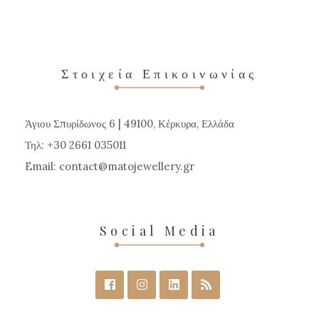
πολλαπλές
παραλλαγές.
Οι
επιλογές
Στοιχεία Επικοινωνίας
μπορούν
να
Άγιου Σπυρίδωνος 6 | 49100, Κέρκυρα, Ελλάδα
επιλεγούν
Τηλ: +30 2661 035011
στη
Email:
contact
matojewellery
gr
σελίδα
του
προϊόντος
Social Media