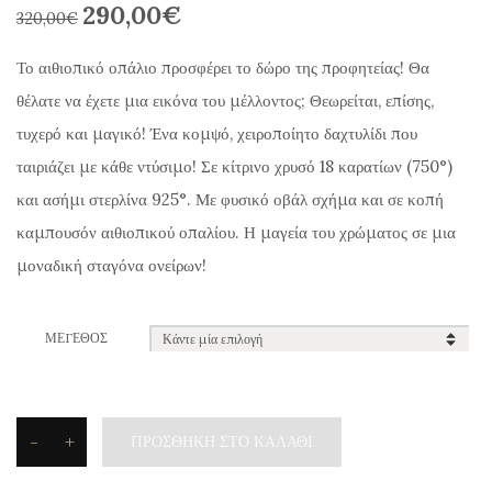
290,00
€
Original
Η
320,00
€
price
τρέχουσα
Το αιθιοπικό οπάλιο προσφέρει το δώρο της προφητείας! Θα
was:
τιμή
θέλατε να έχετε μια εικόνα του μέλλοντος; Θεωρείται, επίσης,
320,00€.
είναι:
τυχερό και μαγικό! Ένα κομψό, χειροποίητο δαχτυλίδι που
290,00€.
ταιριάζει με κάθε ντύσιμο! Σε κίτρινο χρυσό 18 καρατίων (750°)
και ασήμι στερλίνα 925°. Με φυσικό οβάλ σχήμα και σε κοπή
καμπουσόν αιθιοπικού οπαλίου. Η μαγεία του χρώματος σε μια
μοναδική σταγόνα ονείρων!
ΜΈΓΕΘΟΣ
-
+
ΠΡΟΣΘΉΚΗ ΣΤΟ ΚΑΛΆΘΙ
Toxotis
Δαχτυλίδι