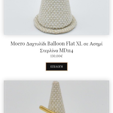
Moero Δαχτυλίδι Balloon Flat XL σε Ασημί
Στερλίνα MD114
130,00
€
Αυτό
ΕΠΙΛΟΓΉ
το
προϊόν
έχει
πολλαπλές
παραλλαγές.
Οι