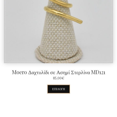
επιλογές
μπορούν
να
επιλεγούν
στη
σελίδα
του
προϊόντος
Moero Δαχτυλίδι σε Ασημί Στερλίνα MD121
85,00
€
Αυτό
ΕΠΙΛΟΓΉ
το
προϊόν
έχει