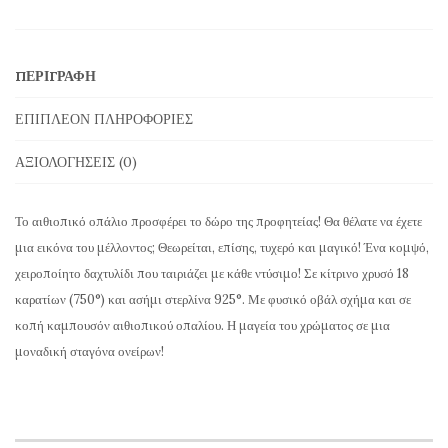
από
Αιθιοπικό
ΠΕΡΙΓΡΑΦΉ
Οπάλιο
σε
ΕΠΙΠΛΈΟΝ ΠΛΗΡΟΦΟΡΊΕΣ
Ασημί
ΑΞΙΟΛΟΓΉΣΕΙΣ (0)
και
Κίτρινη
Το αιθιοπικό οπάλιο προσφέρει το δώρο της προφητείας! Θα θέλατε να έχετε
Χρυσή
μια εικόνα του μέλλοντος; Θεωρείται, επίσης, τυχερό και μαγικό! Ένα κομψό,
Στερλίνα
χειροποίητο δαχτυλίδι που ταιριάζει με κάθε ντύσιμο! Σε κίτρινο χρυσό 18
OPR112
καρατίων (750°) και ασήμι στερλίνα 925°. Με φυσικό οβάλ σχήμα και σε
κοπή καμπουσόν αιθιοπικού οπαλίου. Η μαγεία του χρώματος σε μια
ποσότητα
μοναδική σταγόνα ονείρων!