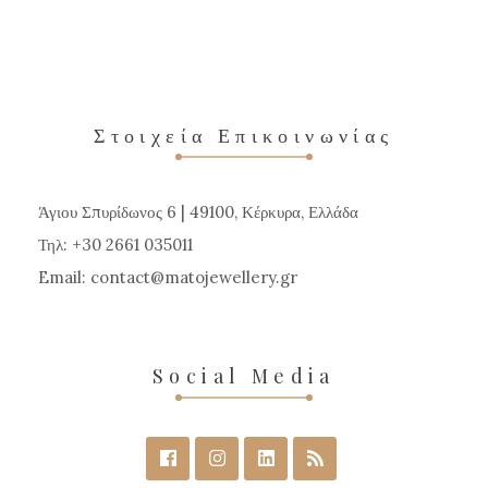
έχει
πολλαπλές
παραλλαγές.
Οι
επιλογές
Στοιχεία Επικοινωνίας
μπορούν
να
Άγιου Σπυρίδωνος 6 | 49100, Κέρκυρα, Ελλάδα
επιλεγούν
Τηλ: +30 2661 035011
στη
Email:
contact
matojewellery
gr
σελίδα
του
προϊόντος
Social Media