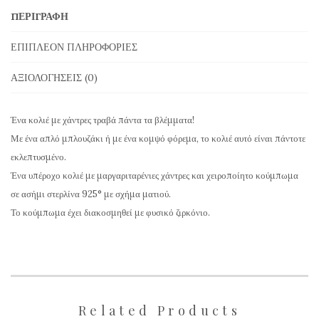
Μαργαριτάρια
ΠΕΡΙΓΡΑΦΉ
και
Χειροποίητο
ΕΠΙΠΛΈΟΝ ΠΛΗΡΟΦΟΡΊΕΣ
Κούμπωμα
ΑΞΙΟΛΟΓΉΣΕΙΣ (0)
σε
Ασήμι
Ένα κολιέ με χάντρες τραβά πάντα τα βλέμματα!
ποσότητα
Με ένα απλό μπλουζάκι ή με ένα κομψό φόρεμα, το κολιέ αυτό είναι πάντοτε
εκλεπτυσμένο.
Ένα υπέροχο κολιέ με μαργαριταρένιες χάντρες και χειροποίητο κούμπωμα
σε ασήμι στερλίνα 925° με σχήμα ματιού.
Το κούμπωμα έχει διακοσμηθεί με φυσικό ζιρκόνιο.
Related Products