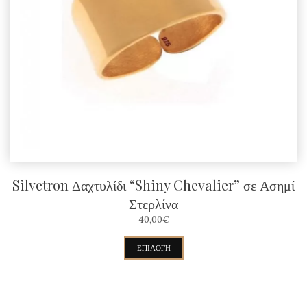
Silvetron Δαχτυλίδι “Shiny Chevalier” σε Ασημί
Στερλίνα
40,00
€
Αυτό
ΕΠΙΛΟΓΉ
το
προϊόν