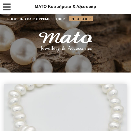
MATO Κοσμήματα & Αξεσουάρ
SHOPPING BAG:
0 ITEMS
0,00
€
CHECKOUT