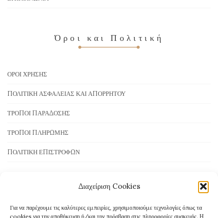
Όροι και Πολιτική
ΌΡΟΙ ΧΡΉΣΗΣ
ΠΟΛΙΤΙΚΉ ΑΣΦΆΛΕΙΑΣ ΚΑΙ ΑΠΟΡΡΉΤΟΥ
ΤΡΌΠΟΙ ΠΑΡΆΔΟΣΗΣ
ΤΡΌΠΟΙ ΠΛΗΡΩΜΉΣ
ΠΟΛΙΤΙΚΉ ΕΠΙΣΤΡΟΦΏΝ
Διαχείριση Cookies
Τρόποι Πληρωμής
Για να παρέχουμε τις καλύτερες εμπειρίες, χρησιμοποιούμε τεχνολογίες όπως τα
cookies για την αποθήκευση ή/και την πρόσβαση στις πληροφορίες συσκευής. Η