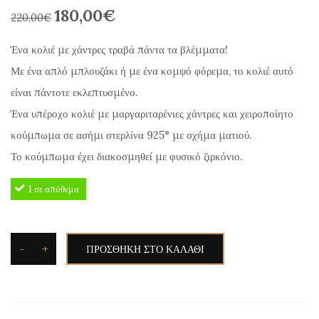
180,00
€
Original
Η
220,00
€
price
τρέχουσα
Ένα κολιέ με χάντρες τραβά πάντα τα βλέμματα!
was:
τιμή
Με ένα απλό μπλουζάκι ή με ένα κομψό φόρεμα, το κολιέ αυτό
220,00€.
είναι:
είναι πάντοτε εκλεπτυσμένο.
180,00€.
Ένα υπέροχο κολιέ με μαργαριταρένιες χάντρες και χειροποίητο
κούμπωμα σε ασήμι στερλίνα 925° με σχήμα ματιού.
Το κούμπωμα έχει διακοσμηθεί με φυσικό ζιρκόνιο.
1 σε απόθεμα
-
+
ΠΡΟΣΘΉΚΗ ΣΤΟ ΚΑΛΆΘΙ
Silvetron
Κολιέ
με