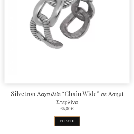
επιλογές
μπορούν
να
επιλεγούν
στη
σελίδα
του
προϊόντος
Silvetron Δαχτυλίδι “Chain Wide” σε Ασημί
Στερλίνα
65,00
€
Αυτό
ΕΠΙΛΟΓΉ
το