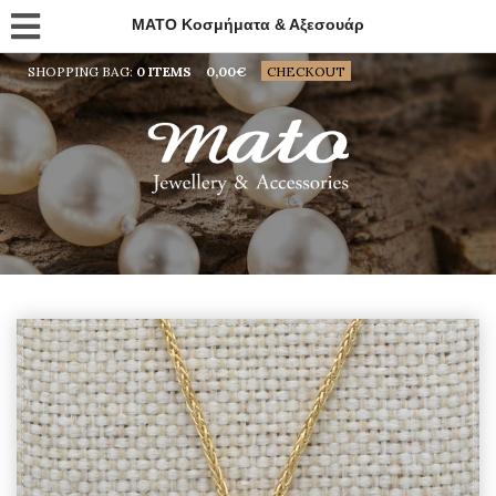
MATO Κοσμήματα & Αξεσουάρ
SHOPPING BAG:
0 ITEMS
0,00
€
CHECKOUT