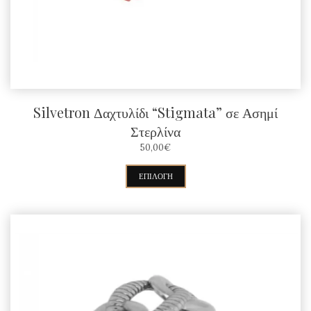
Silvetron Δαχτυλίδι “Stigmata” σε Ασημί
Στερλίνα
50,00
€
Αυτό
ΕΠΙΛΟΓΉ
το
προϊόν
έχει
πολλαπλές
παραλλαγές.
Οι