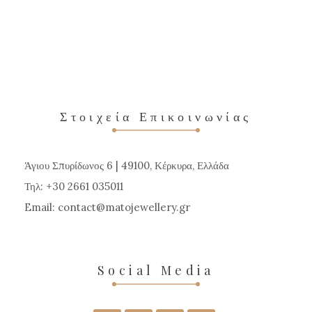
προϊόν
έχει
πολλαπλές
παραλλαγές.
Οι
επιλογές
Στοιχεία Επικοινωνίας
μπορούν
να
Άγιου Σπυρίδωνος 6 | 49100, Κέρκυρα, Ελλάδα
επιλεγούν
Τηλ: +30 2661 035011
στη
Email:
contact
matojewellery
gr
σελίδα
του
προϊόντος
Social Media