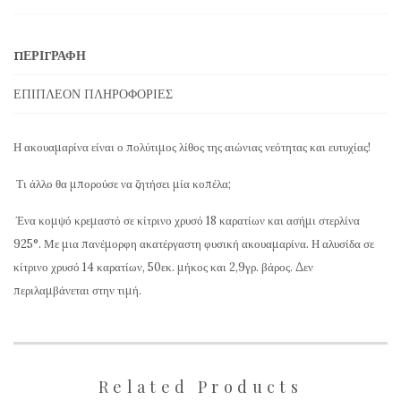
από
Ακουαμαρίνα
ΠΕΡΙΓΡΑΦΉ
σε
Ασημί
ΕΠΙΠΛΈΟΝ ΠΛΗΡΟΦΟΡΊΕΣ
και
Κίτρινη
Η ακουαμαρίνα είναι ο πολύτιμος λίθος της αιώνιας νεότητας και ευτυχίας!
Χρυσή
Τι άλλο θα μπορούσε να ζητήσει μία κοπέλα;
Στερλίνα
Ένα κομψό κρεμαστό σε κίτρινο χρυσό 18 καρατίων και ασήμι στερλίνα
AQP232
925°. Με μια πανέμορφη ακατέργαστη φυσική ακουαμαρίνα. Η αλυσίδα σε
ποσότητα
κίτρινο χρυσό 14 καρατίων, 50εκ. μήκος και 2,9γρ. βάρος. Δεν
περιλαμβάνεται στην τιμή.
Related Products