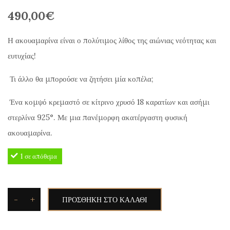
490,00
€
Η ακουαμαρίνα είναι ο πολύτιμος λίθος της αιώνιας νεότητας και
ευτυχίας!
Τι άλλο θα μπορούσε να ζητήσει μία κοπέλα;
Ένα κομψό κρεμαστό σε κίτρινο χρυσό 18 καρατίων και ασήμι
στερλίνα 925°. Με μια πανέμορφη ακατέργαστη φυσική
ακουαμαρίνα.
1 σε απόθεμα
-
+
ΠΡΟΣΘΉΚΗ ΣΤΟ ΚΑΛΆΘΙ
Toxotis
Κρεμαστό