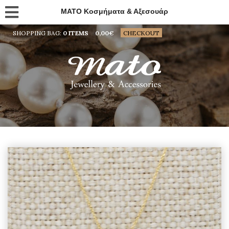
MATO Κοσμήματα & Αξεσουάρ
SHOPPING BAG:
0 ITEMS
0,00
€
CHECKOUT