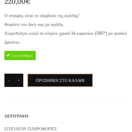
220,00
€
Ο σταυρός είναι το σύμβολο της αγάπης!
Φορέστε τον δικό σας με αγάπη.
Χειροποίητο κολιέ σε κίτρινο χρυσό 14 καρατίων (585°) με φυσικό
ζιρκόνιο.
1 σε απόθεμα
-
+
ΠΡΟΣΘΉΚΗ ΣΤΟ ΚΑΛΆΘΙ
Κολιέ
με
Σταυρουδάκι
σε
ΠΕΡΙΓΡΑΦΉ
Κίτρινο
Χρυσό
ΕΠΙΠΛΈΟΝ ΠΛΗΡΟΦΟΡΊΕΣ