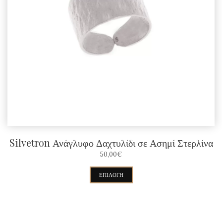
μπορούν
να
επιλεγούν
στη
σελίδα
του
προϊόντος
Silvetron Ανάγλυφο Δαχτυλίδι σε Ασημί Στερλίνα
50,00
€
Αυτό
ΕΠΙΛΟΓΉ
το
προϊόν
έχει