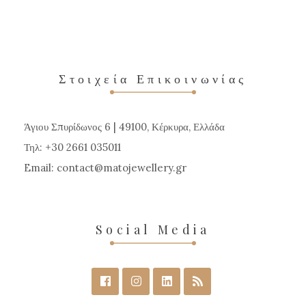
πολλαπλές
παραλλαγές.
Οι
επιλογές
Στοιχεία Επικοινωνίας
μπορούν
να
Άγιου Σπυρίδωνος 6 | 49100, Κέρκυρα, Ελλάδα
επιλεγούν
Τηλ: +30 2661 035011
στη
Email:
contact
matojewellery
gr
σελίδα
του
προϊόντος
Social Media