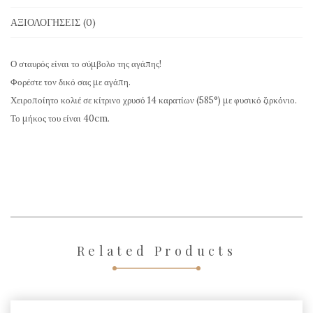
από
ΑΞΙΟΛΟΓΉΣΕΙΣ (0)
Ζιρκόνιο
ENC518
Ο σταυρός είναι το σύμβολο της αγάπης!
ποσότητα
Φορέστε τον δικό σας με αγάπη.
Χειροποίητο κολιέ σε κίτρινο χρυσό 14 καρατίων (585°) με φυσικό ζιρκόνιο.
Το μήκος του είναι 40cm.
Related Products