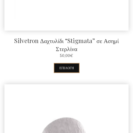
του
προϊόντος
Silvetron Δαχτυλίδι “Stigmata” σε Ασημί
Στερλίνα
50,00
€
Αυτό
ΕΠΙΛΟΓΉ
το
προϊόν
έχει
πολλαπλές
παραλλαγές.
Οι
επιλογές