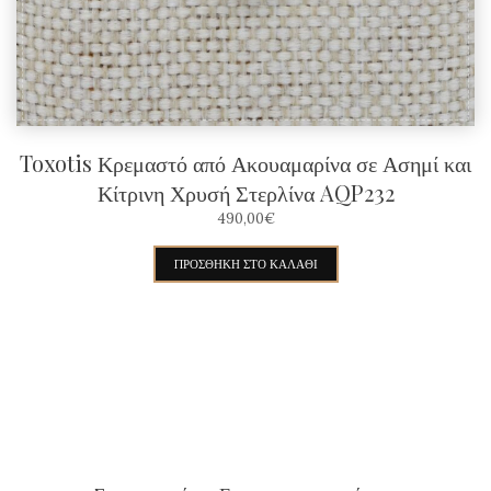
στη
σελίδα
του
προϊόντος
Toxotis Κρεμαστό από Ακουαμαρίνα σε Ασημί και
Κίτρινη Χρυσή Στερλίνα AQP232
490,00
€
ΠΡΟΣΘΉΚΗ ΣΤΟ ΚΑΛΆΘΙ