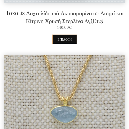
προϊόντος
Toxotis Δαχτυλίδι από Ακουαμαρίνα σε Ασημί και
Κίτρινη Χρυσή Στερλίνα AQR125
140,00
€
Αυτό
ΕΠΙΛΟΓΉ
το
προϊόν
έχει
πολλαπλές
παραλλαγές.
Οι
επιλογές
μπορούν
να
επιλεγούν