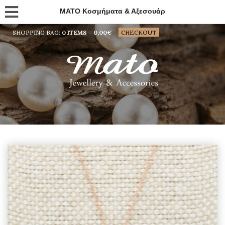
MATO Κοσμήματα & Αξεσουάρ
SHOPPING BAG:
0 ITEMS
0,00
€
CHECKOUT