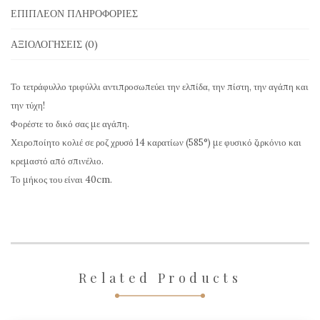
Χρυσό
ΕΠΙΠΛΈΟΝ ΠΛΗΡΟΦΟΡΊΕΣ
και
ΑΞΙΟΛΟΓΉΣΕΙΣ (0)
Κρεμαστό
Σπινέλιο
Το τετράφυλλο τριφύλλι αντιπροσωπεύει την ελπίδα, την πίστη, την αγάπη και
ENC510
την τύχη!
ποσότητα
Φορέστε το δικό σας με αγάπη.
Χειροποίητο κολιέ σε ροζ χρυσό 14 καρατίων (585°) με φυσικό ζιρκόνιο και
κρεμαστό από σπινέλιο.
Το μήκος του είναι 40cm.
Related Products