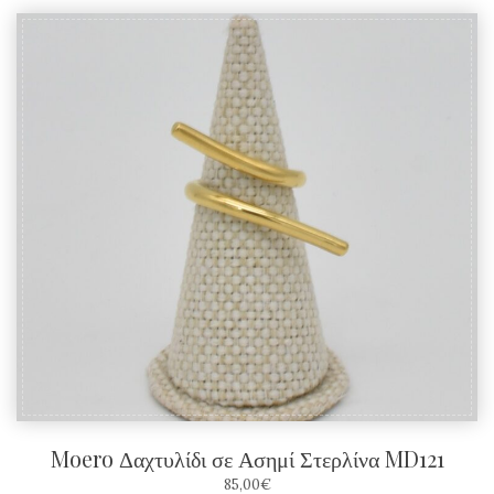
Moero Δαχτυλίδι σε Ασημί Στερλίνα MD121
85,00
€