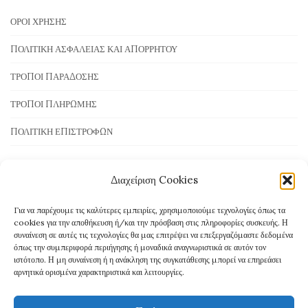
ΌΡΟΙ ΧΡΉΣΗΣ
ΠΟΛΙΤΙΚΉ ΑΣΦΆΛΕΙΑΣ ΚΑΙ ΑΠΟΡΡΉΤΟΥ
ΤΡΌΠΟΙ ΠΑΡΆΔΟΣΗΣ
ΤΡΌΠΟΙ ΠΛΗΡΩΜΉΣ
ΠΟΛΙΤΙΚΉ ΕΠΙΣΤΡΟΦΏΝ
Διαχείριση Cookies
Τρόποι Πληρωμής
Για να παρέχουμε τις καλύτερες εμπειρίες, χρησιμοποιούμε τεχνολογίες όπως τα
cookies για την αποθήκευση ή/και την πρόσβαση στις πληροφορίες συσκευής. Η
συναίνεση σε αυτές τις τεχνολογίες θα μας επιτρέψει να επεξεργαζόμαστε δεδομένα
όπως την συμπεριφορά περιήγησης ή μοναδικά αναγνωριστικά σε αυτόν τον
ιστότοπο. Η μη συναίνεση ή η ανάκληση της συγκατάθεσης μπορεί να επηρεάσει
αρνητικά ορισμένα χαρακτηριστικά και λειτουργίες.