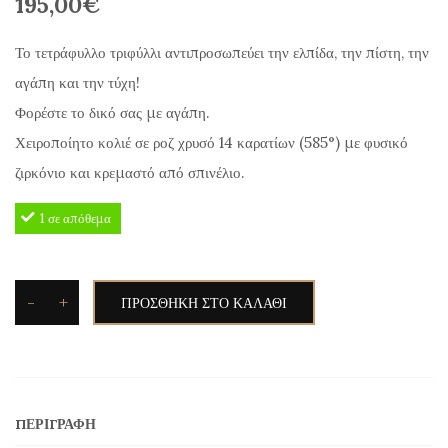
195,00
€
Το τετράφυλλο τριφύλλι αντιπροσωπεύει την ελπίδα, την πίστη, την
αγάπη και την τύχη!
Φορέστε το δικό σας με αγάπη.
Χειροποίητο κολιέ σε ροζ χρυσό 14 καρατίων (585°) με φυσικό
ζιρκόνιο και κρεμαστό από σπινέλιο.
1 σε απόθεμα
-
+
ΠΡΟΣΘΉΚΗ ΣΤΟ ΚΑΛΆΘΙ
Κολιέ
με
Σταυρό
σε
ΠΕΡΙΓΡΑΦΉ
Ροζ