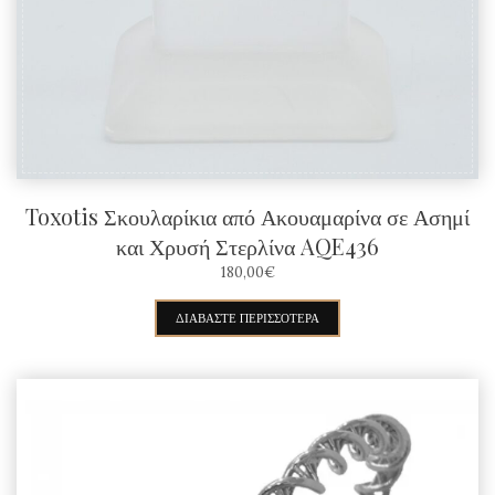
να
επιλεγούν
στη
σελίδα
του
προϊόντος
Toxotis Σκουλαρίκια από Ακουαμαρίνα σε Ασημί
και Χρυσή Στερλίνα AQE436
180,00
€
ΔΙΑΒΆΣΤΕ ΠΕΡΙΣΣΌΤΕΡΑ