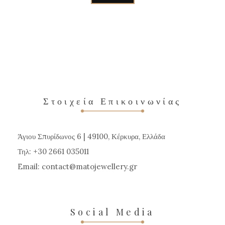
το
προϊόν
έχει
πολλαπλές
παραλλαγές.
Οι
επιλογές
Στοιχεία Επικοινωνίας
μπορούν
να
Άγιου Σπυρίδωνος 6 | 49100, Κέρκυρα, Ελλάδα
επιλεγούν
Τηλ: +30 2661 035011
στη
Email:
contact
matojewellery
gr
σελίδα
του
προϊόντος
Social Media