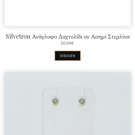
Silvetron Ανάγλυφο Δαχτυλίδι σε Ασημί Στερλίνα
50,00
€
Αυτό
ΕΠΙΛΟΓΉ
το
προϊόν
έχει
πολλαπλές
παραλλαγές.
Οι
επιλογές
μπορούν