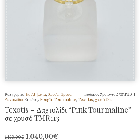
Κατηγορίες:
Κοσμήματα
,
Χρυσά
,
Χρυσά
Κωδικός προϊόντος:
tmr113-1
Δαχτυλίδια
Ετικέτες:
Rough
,
Tourmaline
,
Toxotis
,
χρυσό 18κ
Toxotis – Δαχτυλίδι “Pink Tourmaline”
σε χρυσό TMR113
1.040,00
€
Original
Η
1.130,00
€