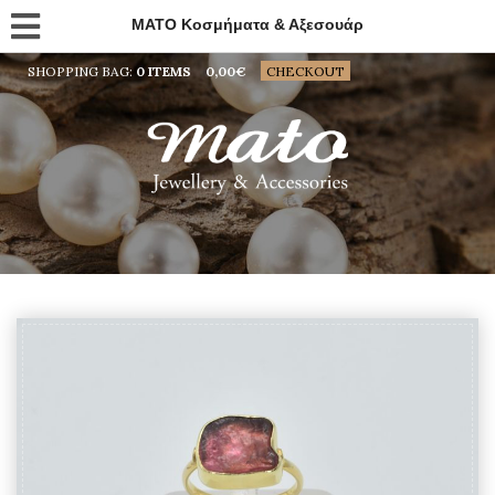
MATO Κοσμήματα & Αξεσουάρ
SHOPPING BAG:
0 ITEMS
0,00
€
CHECKOUT