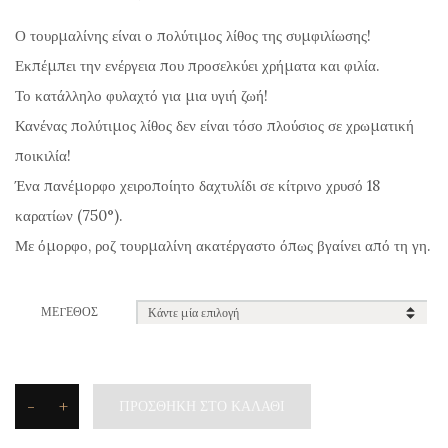
price
τρέχουσα
Ο τουρμαλίνης είναι ο πολύτιμος λίθος της συμφιλίωσης!
was:
τιμή
Εκπέμπει την ενέργεια που προσελκύει χρήματα και φιλία.
1.130,00€.
είναι:
Το κατάλληλο φυλαχτό για μια υγιή ζωή!
1.040,00€.
Κανένας πολύτιμος λίθος δεν είναι τόσο πλούσιος σε χρωματική
ποικιλία!
Ένα πανέμορφο χειροποίητο δαχτυλίδι σε κίτρινο χρυσό 18
καρατίων (750°).
Με όμορφο, ροζ τουρμαλίνη ακατέργαστο όπως βγαίνει από τη γη.
ΜΈΓΕΘΟΣ
-
+
ΠΡΟΣΘΉΚΗ ΣΤΟ ΚΑΛΆΘΙ
Toxotis