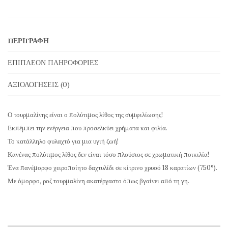
-
Δαχτυλίδι
"Pink
ΠΕΡΙΓΡΑΦΉ
Tourmaline"
σε
ΕΠΙΠΛΈΟΝ ΠΛΗΡΟΦΟΡΊΕΣ
χρυσό
ΑΞΙΟΛΟΓΉΣΕΙΣ (0)
TMR113
ποσότητα
Ο τουρμαλίνης είναι ο πολύτιμος λίθος της συμφιλίωσης!
Εκπέμπει την ενέργεια που προσελκύει χρήματα και φιλία.
Το κατάλληλο φυλαχτό για μια υγιή ζωή!
Κανένας πολύτιμος λίθος δεν είναι τόσο πλούσιος σε χρωματική ποικιλία!
Ένα πανέμορφο χειροποίητο δαχτυλίδι σε κίτρινο χρυσό 18 καρατίων (750°).
Με όμορφο, ροζ τουρμαλίνη ακατέργαστο όπως βγαίνει από τη γη.