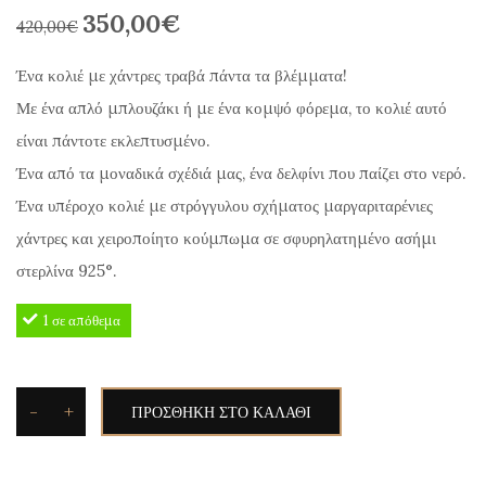
350,00
€
Original
Η
420,00
€
price
τρέχουσα
Ένα κολιέ με χάντρες τραβά πάντα τα βλέμματα!
was:
τιμή
Με ένα απλό μπλουζάκι ή με ένα κομψό φόρεμα, το κολιέ αυτό
420,00€.
είναι:
είναι πάντοτε εκλεπτυσμένο.
350,00€.
Ένα από τα μοναδικά σχέδιά μας, ένα δελφίνι που παίζει στο νερό.
Ένα υπέροχο κολιέ με στρόγγυλου σχήματος μαργαριταρένιες
χάντρες και χειροποίητο κούμπωμα σε σφυρηλατημένο ασήμι
στερλίνα 925°.
1 σε απόθεμα
-
+
ΠΡΟΣΘΉΚΗ ΣΤΟ ΚΑΛΆΘΙ
Silvetron
Κολιέ