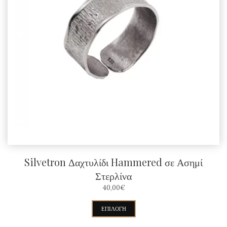
Silvetron Δαχτυλίδι Hammered σε Ασημί
Στερλίνα
40,00
€
Αυτό
ΕΠΙΛΟΓΉ
το