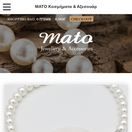
MATO Κοσμήματα & Αξεσουάρ
SHOPPING BAG:
0 ITEMS
0,00
€
CHECKOUT