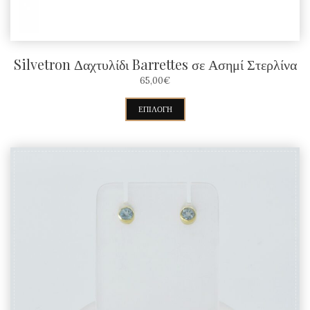
Silvetron Δαχτυλίδι Barrettes σε Ασημί Στερλίνα
65,00
€
Αυτό
ΕΠΙΛΟΓΉ
το
προϊόν
έχει
πολλαπλές
παραλλαγές.
Οι
επιλογές
μπορούν
να