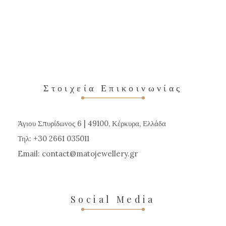
προϊόν
έχει
πολλαπλές
παραλλαγές.
Οι
επιλογές
Στοιχεία Επικοινωνίας
μπορούν
να
Άγιου Σπυρίδωνος 6 | 49100, Κέρκυρα, Ελλάδα
επιλεγούν
Τηλ: +30 2661 035011
στη
Email:
contact
matojewellery
gr
σελίδα
του
προϊόντος
Social Media