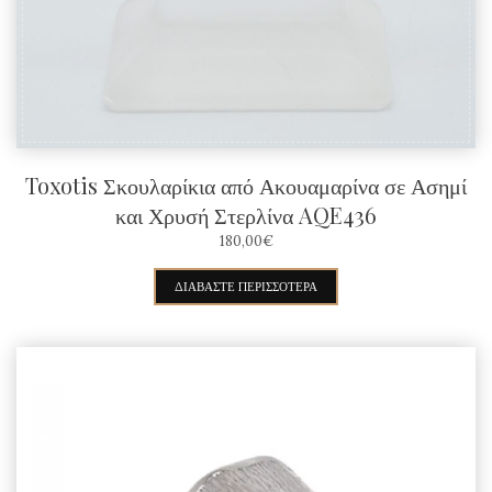
επιλεγούν
στη
σελίδα
του
προϊόντος
Toxotis Σκουλαρίκια από Ακουαμαρίνα σε Ασημί
και Χρυσή Στερλίνα AQE436
180,00
€
ΔΙΑΒΆΣΤΕ ΠΕΡΙΣΣΌΤΕΡΑ