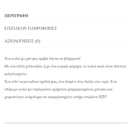
με
Μαργαριτάρια,
ΠΕΡΙΓΡΑΦΉ
Δελφίνι
και
ΕΠΙΠΛΈΟΝ ΠΛΗΡΟΦΟΡΊΕΣ
Κούμπωμα
ΑΞΙΟΛΟΓΉΣΕΙΣ (0)
Δελφίνι
ποσότητα
Ένα κολιέ με χάντρες τραβά πάντα τα βλέμματα!
Με ένα απλό μπλουζάκι ή με ένα κομψό φόρεμα, το κολιέ αυτό είναι πάντοτε
εκλεπτυσμένο.
Ένα από τα μοναδικά σχέδιά μας, ένα δελφίνι που παίζει στο νερό. Ένα
υπέροχο κολιέ με στρόγγυλου σχήματος μαργαριταρένιες χάντρες και
χειροποίητο κούμπωμα σε σφυρηλατημένο ασήμι στερλίνα 925°.