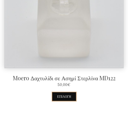
Moero Δαχτυλίδι σε Ασημί Στερλίνα MD122
50,00
€
Αυτό
ΕΠΙΛΟΓΉ
το
προϊόν
έχει