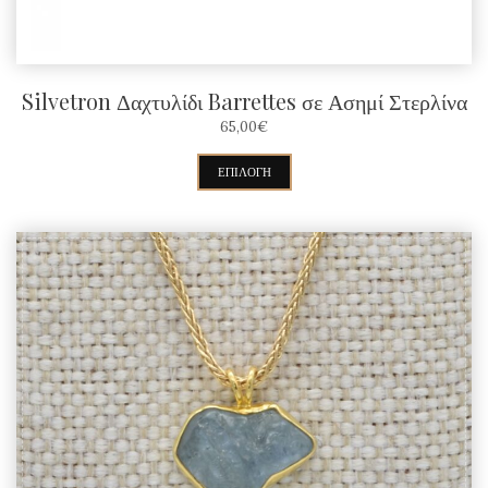
Silvetron Δαχτυλίδι Barrettes σε Ασημί Στερλίνα
65,00
€
Αυτό
ΕΠΙΛΟΓΉ
το
προϊόν
έχει
πολλαπλές
παραλλαγές.
Οι
επιλογές
μπορούν
να