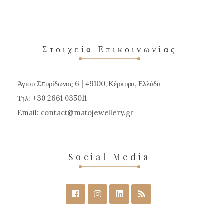
πολλαπλές
παραλλαγές.
Οι
επιλογές
Στοιχεία Επικοινωνίας
μπορούν
να
Άγιου Σπυρίδωνος 6 | 49100, Κέρκυρα, Ελλάδα
επιλεγούν
Τηλ: +30 2661 035011
στη
Email:
contact
matojewellery
gr
σελίδα
του
προϊόντος
Social Media