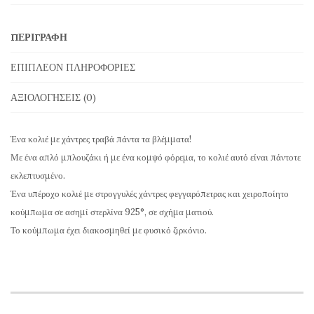
από
Φεγγαρόπετρα
ΠΕΡΙΓΡΑΦΉ
με
Χειροποίητο
ΕΠΙΠΛΈΟΝ ΠΛΗΡΟΦΟΡΊΕΣ
Κούμπωμα
ΑΞΙΟΛΟΓΉΣΕΙΣ (0)
σε
Ασήμι
Ένα κολιέ με χάντρες τραβά πάντα τα βλέμματα!
ποσότητα
Με ένα απλό μπλουζάκι ή με ένα κομψό φόρεμα, το κολιέ αυτό είναι πάντοτε
εκλεπτυσμένο.
Ένα υπέροχο κολιέ με στρογγυλές χάντρες φεγγαρόπετρας και χειροποίητο
κούμπωμα σε ασημί στερλίνα 925°, σε σχήμα ματιού.
Το κούμπωμα έχει διακοσμηθεί με φυσικό ζιρκόνιο.