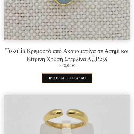
επιλεγούν
στη
σελίδα
του
προϊόντος
Toxotis Κρεμαστό από Ακουαμαρίνα σε Ασημί και
Κίτρινη Χρυσή Στερλίνα AQP235
520,00
€
ΠΡΟΣΘΉΚΗ ΣΤΟ ΚΑΛΆΘΙ