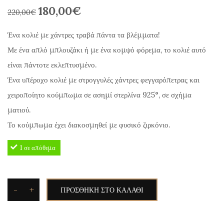
180,00
€
Original
Η
220,00
€
price
τρέχουσα
Ένα κολιέ με χάντρες τραβά πάντα τα βλέμματα!
was:
τιμή
Με ένα απλό μπλουζάκι ή με ένα κομψό φόρεμα, το κολιέ αυτό
220,00€.
είναι:
είναι πάντοτε εκλεπτυσμένο.
180,00€.
Ένα υπέροχο κολιέ με στρογγυλές χάντρες φεγγαρόπετρας και
χειροποίητο κούμπωμα σε ασημί στερλίνα 925°, σε σχήμα
ματιού.
Το κούμπωμα έχει διακοσμηθεί με φυσικό ζιρκόνιο.
1 σε απόθεμα
-
+
ΠΡΟΣΘΉΚΗ ΣΤΟ ΚΑΛΆΘΙ
Silvetron
Κολιέ