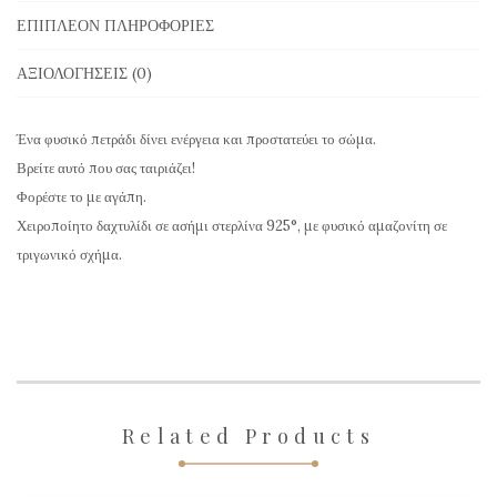
με
ΕΠΙΠΛΈΟΝ ΠΛΗΡΟΦΟΡΊΕΣ
Αμαζονίτη
ΑΞΙΟΛΟΓΉΣΕΙΣ (0)
σε
τριγωνικό
Ένα φυσικό πετράδι δίνει ενέργεια και προστατεύει το σώμα.
σχήμα
Βρείτε αυτό που σας ταιριάζει!
ποσότητα
Φορέστε το με αγάπη.
Χειροποίητο δαχτυλίδι σε ασήμι στερλίνα 925°, με φυσικό αμαζονίτη σε
τριγωνικό σχήμα.
Related Products