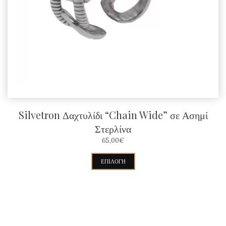
Silvetron Δαχτυλίδι “Chain Wide” σε Ασημί
Στερλίνα
65,00
€
Αυτό
ΕΠΙΛΟΓΉ
το
προϊόν
έχει
πολλαπλές