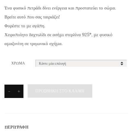
Ένα φυσικό πετράδι δίνει ενέργεια και προστατεύει το σώμα.
Βρείτε αυτό που σας ταιριάζει!
Φορέστε το με αγάπη.
Χειροποίητο δαχτυλίδι σε ασήμι στερλίνα 925°, με φυσικό
αμαζονίτη σε τριγωνικό σχήμα.
ΧΡΏΜΑ
-
+
ΠΡΟΣΘΉΚΗ ΣΤΟ ΚΑΛΆΘΙ
Silvetron
Δαχτυλίδι
από
Φυσικό
ΠΕΡΙΓΡΑΦΉ
Πετράδι