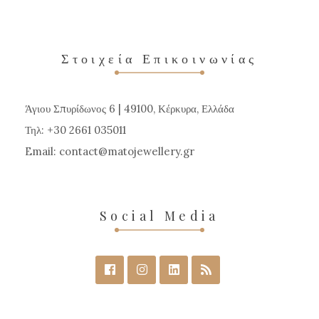
παραλλαγές.
Οι
επιλογές
Στοιχεία Επικοινωνίας
μπορούν
να
Άγιου Σπυρίδωνος 6 | 49100, Κέρκυρα, Ελλάδα
επιλεγούν
Τηλ: +30 2661 035011
στη
Email:
contact
matojewellery
gr
σελίδα
του
προϊόντος
Social Media