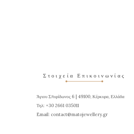
έχει
πολλαπλές
παραλλαγές.
Οι
επιλογές
μπορούν
να
επιλεγούν
στη
Στοιχεία Επικοινωνίας
σελίδα
του
Άγιου Σπυρίδωνος 6 | 49100, Κέρκυρα, Ελλάδα
προϊόντος
Τηλ: +30 2661 035011
Email:
contact
matojewellery
gr