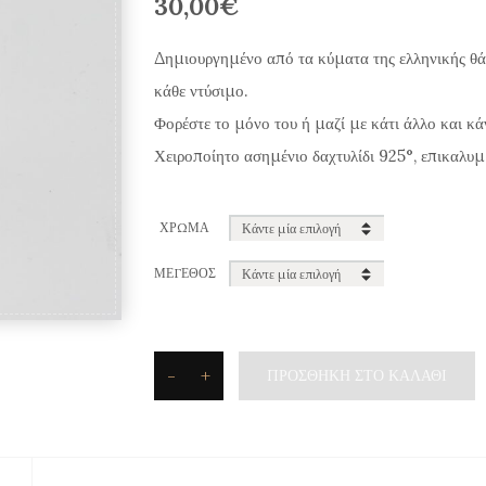
30,00
€
Δημιουργημένο από τα κύματα της ελληνικής θάλ
κάθε ντύσιμο.
Φορέστε το μόνο του ή μαζί με κάτι άλλο και κάν
Χειροποίητο ασημένιο δαχτυλίδι 925°, επικαλυμ
ΧΡΏΜΑ
ΜΈΓΕΘΟΣ
-
+
ΠΡΟΣΘΉΚΗ ΣΤΟ ΚΑΛΆΘΙ
Moero
Δαχτυλίδι
"Shiny