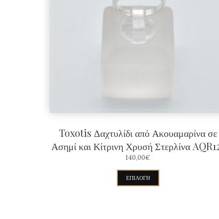
Toxotis Δαχτυλίδι από Ακουαμαρίνα σε
Ασημί και Κίτρινη Χρυσή Στερλίνα AQR1
140,00
€
Αυτό
ΕΠΙΛΟΓΉ
το
προϊόν