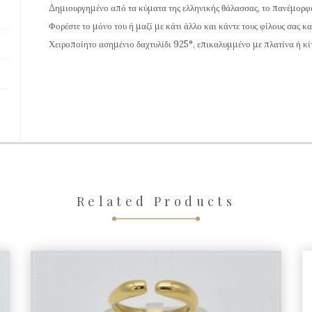
Wave"
Δημιουργημένο από τα κύματα της ελληνικής θάλασσας, το πανέμορφο 
σε
Φορέστε το μόνο του ή μαζί με κάτι άλλο και κάντε τους φίλους σας και
Ασημί
Χειροποίητο ασημένιο δαχτυλίδι 925°, επικαλυμμένο με πλατίνα ή κί
Στερλίνα
MD136
ποσότητα
Related Products