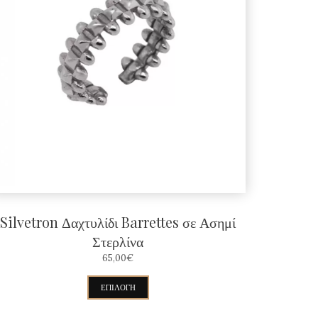
Silvetron Δαχτυλίδι Barrettes σε Ασημί
Στερλίνα
65,00
€
Αυτό
ΕΠΙΛΟΓΉ
το