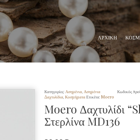
ΑΡΧΙΚΗ
ΚΟΣΜ
Κατηγορίες:
Ασημένια
,
Ασημένια
Κωδικός προ
Δαχτυλίδια
,
Κοσμήματα
Ετικέτα:
Moero
Moero Δαχτυλίδι “S
Στερλίνα MD136