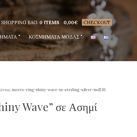
SHOPPING BAG:
0 ITEMS
0,00
€
CHECKOUT
ΗΜΑΤΑ
ΚΟΣΜΗΜΑΤΑ ΜΟΔΑΣ
ϊόντος:
moero-ring-shiny-wave-in-sterling-silver-md136
hiny Wave” σε Ασημί