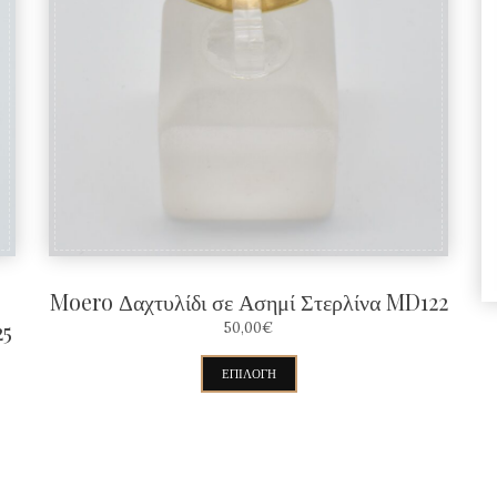
Moero Δαχτυλίδι σε Ασημί Στερλίνα MD122
25
50,00
€
Αυτό
ΕΠΙΛΟΓΉ
το
προϊόν
έχει