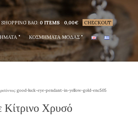
SHOPPING BAG:
0 ITEMS
0,00
€
CHECKOUT
ΗΜΑΤΑ
ΚΟΣΜΗΜΑΤΑ ΜΟΔΑΣ
ροϊόντος:
good-luck-eye-pendant-in-yellow-gold-enc505
 Κίτρινο Χρυσό