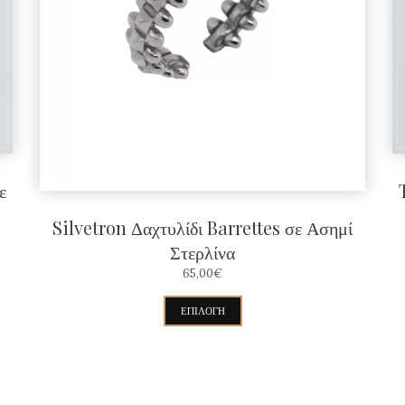
ε
Silvetron Δαχτυλίδι Barrettes σε Ασημί
Στερλίνα
65,00
€
Αυτό
ΕΠΙΛΟΓΉ
το
προϊόν
έχει