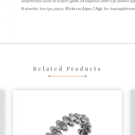
Χειροποίητο κολιέ σε κίτρινο χρυσό 14 καρατίων (585°) με φυσικό ζιρ
Η αλυσίδα, που έχει μήκος 45cm και βάρος 2,6gr, δεν περιλαμβάνεται
Related Products