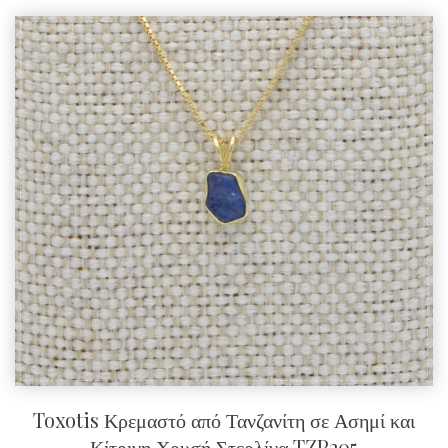
Toxotis Κρεμαστό από Τανζανίτη σε Ασημί και
Κίτρινη Χρυσή Στερλίνα TZP205