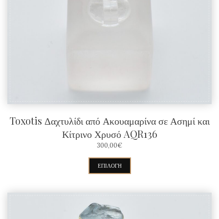
μπορούν
να
επιλεγούν
στη
σελίδα
του
προϊόντος
Toxotis Δαχτυλίδι από Ακουαμαρίνα σε Ασημί και
Κίτρινο Χρυσό AQR136
300,00
€
Αυτό
ΕΠΙΛΟΓΉ
το
προϊόν
έχει