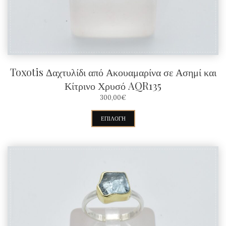
στη
σελίδα
του
προϊόντος
Toxotis Δαχτυλίδι από Ακουαμαρίνα σε Ασημί και
Κίτρινο Χρυσό AQR135
300,00
€
Αυτό
ΕΠΙΛΟΓΉ
το
προϊόν
έχει
πολλαπλές
παραλλαγές.
Οι
επιλογές