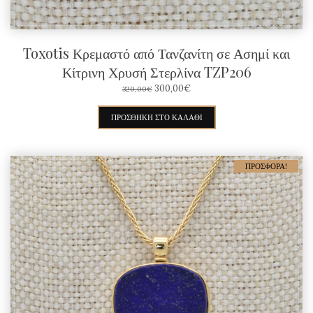
Toxotis Κρεμαστό από Τανζανίτη σε Ασημί και
Κίτρινη Χρυσή Στερλίνα TZP206
ORIGINAL
Η
300,00
€
320,00
€
PRICE
ΤΡΈΧΟΥΣΑ
WAS:
ΤΙΜΉ
ΠΡΟΣΘΉΚΗ ΣΤΟ ΚΑΛΆΘΙ
320,00€.
ΕΊΝΑΙ:
300,00€.
ΠΡΟΣΦΟΡΆ!