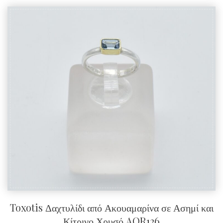
Toxotis Δαχτυλίδι από Ακουαμαρίνα σε Ασημί και
Κίτρινο Χρυσό AQR126