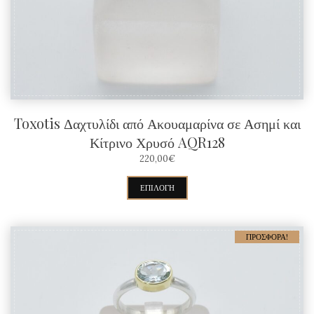
επιλεγούν
στη
σελίδα
του
προϊόντος
Toxotis Δαχτυλίδι από Ακουαμαρίνα σε Ασημί και
Κίτρινο Χρυσό AQR128
220,00
€
Αυτό
ΕΠΙΛΟΓΉ
το
προϊόν
ΠΡΟΣΦΟΡΆ!
έχει
πολλαπλές
παραλλαγές.
Οι