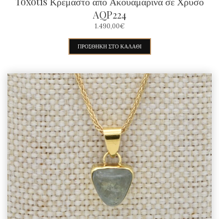
Toxotis Κρεμαστό από Ακουαμαρίνα σε Χρυσό
AQP224
1.490,00
€
ΠΡΟΣΘΉΚΗ ΣΤΟ ΚΑΛΆΘΙ