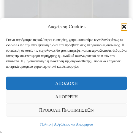
μπορούν
να
επιλεγούν
Διαχείριση Cookies
στη
Για να παρέχουμε τις καλύτερες εμπειρίες, χρησιμοποιούμε τεχνολογίες όπως τα
σελίδα
cookies για την αποθήκευση ή/και την πρόσβαση στις πληροφορίες συσκευής. Η
συναίνεση σε αυτές τις τεχνολογίες θα μας επιτρέψει να επεξεργαζόμαστε δεδομένα
του
όπως την συμπεριφορά περιήγησης ή μοναδικά αναγνωριστικά σε αυτόν τον
προϊόντος
ιστότοπο. Η μη συναίνεση ή η ανάκληση της συγκατάθεσης μπορεί να επηρεάσει
αρνητικά ορισμένα χαρακτηριστικά και λειτουργίες.
Toxotis Σκουλαρίκια από Αιθιοπικό Οπάλιο σε
Ασημί και Κίτρινη Χρυσή Στερλίνα OPE407
ΑΠΟΔΟΧΉ
180,00
€
ΑΠΌΡΡΙΨΗ
ΔΙΑΒΆΣΤΕ ΠΕΡΙΣΣΌΤΕΡΑ
ΠΡΟΒΟΛΉ ΠΡΟΤΙΜΉΣΕΩΝ
Πολιτική Ασφάλειας και Απορρήτου