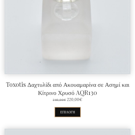
επιλογές
μπορούν
να
επιλεγούν
στη
σελίδα
του
προϊόντος
Toxotis Δαχτυλίδι από Ακουαμαρίνα σε Ασημί και
Κίτρινο Χρυσό AQR130
ORIGINAL
Η
220,00
€
240,00
€
PRICE
ΤΡΈΧΟΥΣΑ
WAS:
ΤΙΜΉ
Αυτό
ΕΠΙΛΟΓΉ
240,00€.
ΕΊΝΑΙ:
το
220,00€.
προϊόν