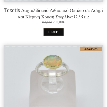
Toxotis Δαχτυλίδι από Αιθιοπικό Οπάλιο σε Ασημί
και Κίτρινη Χρυσή Στερλίνα OPR112
ORIGINAL
Η
290,00
€
320,00
€
PRICE
ΤΡΈΧΟΥΣΑ
WAS:
ΤΙΜΉ
Αυτό
ΕΠΙΛΟΓΉ
320,00€.
ΕΊΝΑΙ:
το
290,00€.
προϊόν
ΠΡΟΣΦΟΡΆ!
έχει
πολλαπλές
παραλλαγές.
Οι
επιλογές
μπορούν
να
επιλεγούν