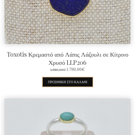
Toxotis Κρεμαστό από Λάπις Λάζουλι σε Κίτρινο
Χρυσό LLP206
ORIGINAL
Η
1.790,00
€
1.980,00
€
PRICE
ΤΡΈΧΟΥΣΑ
WAS:
ΤΙΜΉ
ΠΡΟΣΘΉΚΗ ΣΤΟ ΚΑΛΆΘΙ
1.980,00€.
ΕΊΝΑΙ:
1.790,00€.