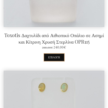
στη
σελίδα
του
προϊόντος
Toxotis Δαχτυλίδι από Αιθιοπικό Οπάλιο σε Ασημί
και Κίτρινη Χρυσή Στερλίνα OPR115
ORIGINAL
Η
240,00
€
260,00
€
PRICE
ΤΡΈΧΟΥΣΑ
WAS:
ΤΙΜΉ
Αυτό
ΕΠΙΛΟΓΉ
260,00€.
ΕΊΝΑΙ:
το
240,00€.
προϊόν
έχει
πολλαπλές
παραλλαγές.
Οι
επιλογές