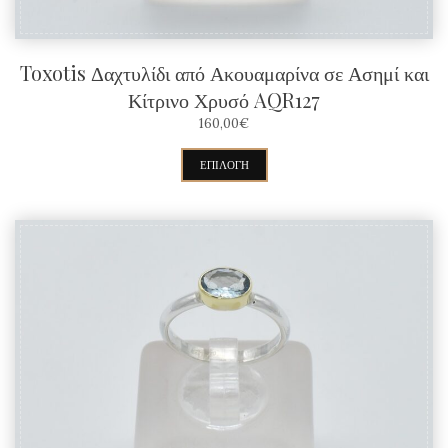
προϊόντος
Toxotis Δαχτυλίδι από Ακουαμαρίνα σε Ασημί και
Κίτρινο Χρυσό AQR127
160,00
€
Αυτό
ΕΠΙΛΟΓΉ
το
προϊόν
έχει
πολλαπλές
παραλλαγές.
Οι
επιλογές
μπορούν
να