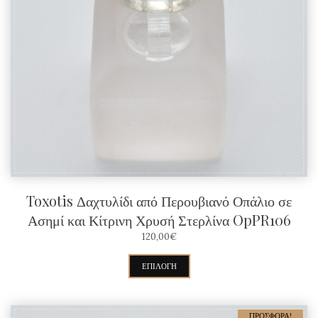
Toxotis Δαχτυλίδι από Περουβιανό Οπάλιο σε
Ασημί και Κίτρινη Χρυσή Στερλίνα OpPR106
120,00
€
Αυτό
ΕΠΙΛΟΓΉ
το
προϊόν
ΠΡΟΣΦΟΡΆ!