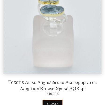
πολλαπλές
παραλλαγές.
Οι
επιλογές
μπορούν
να
επιλεγούν
στη
σελίδα
του
προϊόντος
Toxotis Διπλό Δαχτυλίδι από Ακουαμαρίνα σε
Ασημί και Κίτρινο Χρυσό AQR142
640,00
€
Αυτό
ΕΠΙΛΟΓΉ