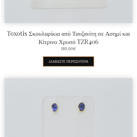
σελίδα
του
προϊόντος
Toxotis Σκουλαρίκια από Τανζανίτη σε Ασημί και
Κίτρινο Χρυσό TZR406
180,00
€
ΔΙΑΒΆΣΤΕ ΠΕΡΙΣΣΌΤΕΡΑ