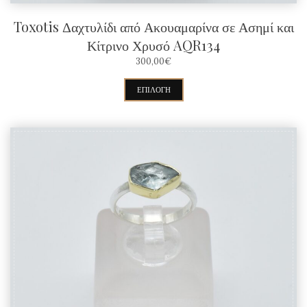
Toxotis Δαχτυλίδι από Ακουαμαρίνα σε Ασημί και
Κίτρινο Χρυσό AQR134
300,00
€
Αυτό
ΕΠΙΛΟΓΉ
το
προϊόν
έχει
πολλαπλές
παραλλαγές.
Οι
επιλογές
μπορούν
να
επιλεγούν