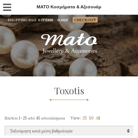
MATO Κοσμήματα & Αξεσουάρ
SHOPPING BAG:
0 ITEMS
0,00
€
CHECKOUT
Toxotis
Sorted
Βλέπετε 1–25 από 45 αποτελέσματα
View:
25
50
All
by
average
rating