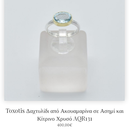
έχει
πολλαπλές
παραλλαγές.
Οι
επιλογές
μπορούν
να
επιλεγούν
στη
σελίδα
του
προϊόντος
Toxotis Δαχτυλίδι από Ακουαμαρίνα σε Ασημί και
Κίτρινο Χρυσό AQR131
400,00
€